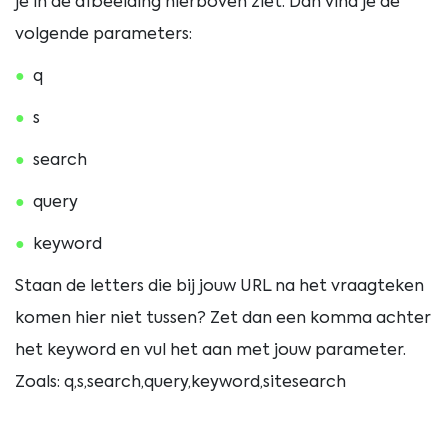
je in de afbeelding hierboven ziet. Dan vind je de
volgende parameters:
q
s
search
query
keyword
Staan de letters die bij jouw URL na het vraagteken
komen hier niet tussen? Zet dan een komma achter
het keyword en vul het aan met jouw parameter.
Zoals: q,s,search,query,keyword,sitesearch