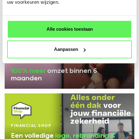
uw voorkeuren wijzigen.
+1460% offerte aanvragen
uit
Nederland en België
Alle cookies toestaan
Aanpassen
A&F COSMETICS
100% meer
omzet binnen 6
maanden
FINANCIAL SHOP
Een volledige
logo, rebranding &