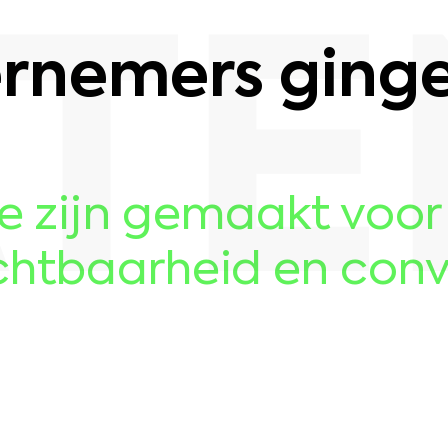
ATE
rnemers gingen
die zijn gemaakt voo
chtbaarheid en conv