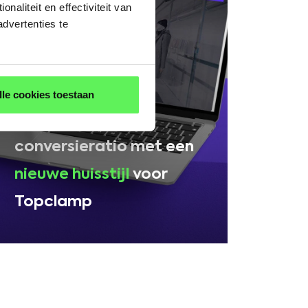
aliteit en effectiviteit van
dvertenties te
PRIVÉ: NIEUWE HUISSTIJL
TOPCLAMP
lle cookies toestaan
Een groei van 1%
conversieratio met een
nieuwe huisstijl
voor
Topclamp