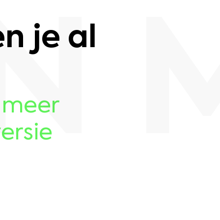
N 
 je al
r meer
ersie