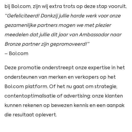
bij
Bol.
com,
zijn
wij
extra
trots
op
deze
stap
vooruit.
“
Gefeliciteerd!
Dankzij
jullie
harde
werk
voor
onze
gezamenlijke
partners
mogen
we
met
plezier
meedelen
dat
jullie
dit
jaar
van
Ambassador
naar
Bronze
partner
zijn
gepromoveerd!”
–
Bol.
com
Deze
promotie
onderstreept
onze
expertise
in
het
ondersteunen
van
merken
en
verkopers
op
het
Bol.
com
platform.
Of
het
nu
gaat
om
strategie,
contentoptimalisatie
of
advertising:
onze
klanten
kunnen
rekenen
op
bewezen
kennis
en
een
aanpak
die
resultaat
oplevert.