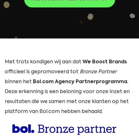
Met
trots
kondigen
wij
aan
dat
We
Boost
Brands
officieel
is
gepromoveerd
tot
Bronze
Partner
binnen
het
Bol.
com
Agency
Partnerprogramma
.
Deze
erkenning
is
een
beloning
voor
onze
inzet
en
resultaten
die
we
samen
met
onze
klanten
op
het
platform
van
Bol.
com
hebben
behaald.