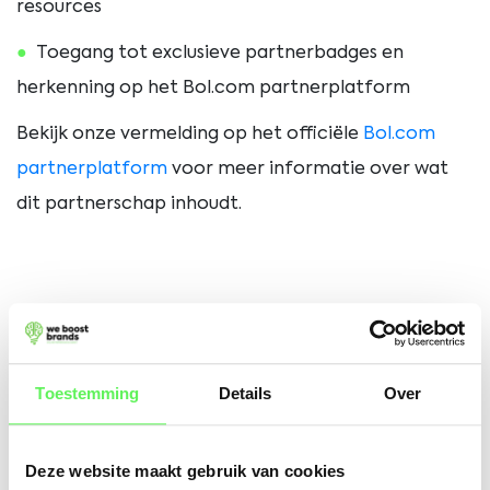
resources
Toegang
tot
exclusieve
partnerbadges
en
herkenning
op
het
Bol.
com
partnerplatform
Bekijk
onze
vermelding
op
het
officiële
Bol.
com
partnerplatform
voor
meer
informatie
over
wat
dit
partnerschap
inhoudt.
Op naar meer
Toestemming
Details
Over
Met
de
komst
van
een
nieuwe
Agency
Partnership
Deze website maakt gebruik van cookies
Manager
bij
Bol.
com
dit
jaar,
kijken
we
ernaar
uit