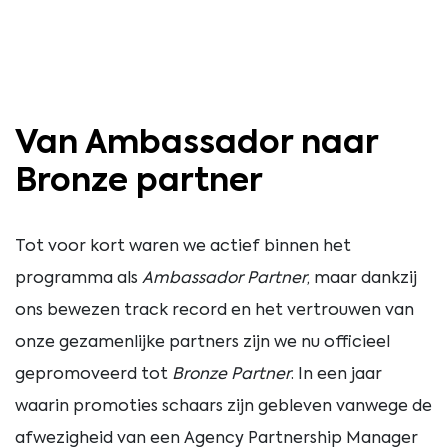
Van Ambassador naar
Bronze partner
Tot
voor
kort
waren
we
actief
binnen
het
programma
als
Ambassador
Partner
,
maar
dankzij
ons
bewezen
track
record
en
het
vertrouwen
van
onze
gezamenlijke
partners
zijn
we
nu
officieel
gepromoveerd
tot
Bronze
Partner
.
In
een
jaar
waarin
promoties
schaars
zijn
gebleven
vanwege
de
afwezigheid
van
een
Agency
Partnership
Manager