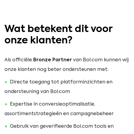
Wat betekent dit voor
onze klanten?
Als
officiële
Bronze
Partner
van
Bol.
com
kunnen
wij
onze
klanten
nog
beter
ondersteunen
met:
Directe
toegang
tot
platforminzichten
en
ondersteuning
van
Bol.
com
Expertise
in
conversieoptimalisatie,
assortimentstrategieën
en
campagnebeheer
Gebruik
van
geverifieerde
Bol.
com
tools
en