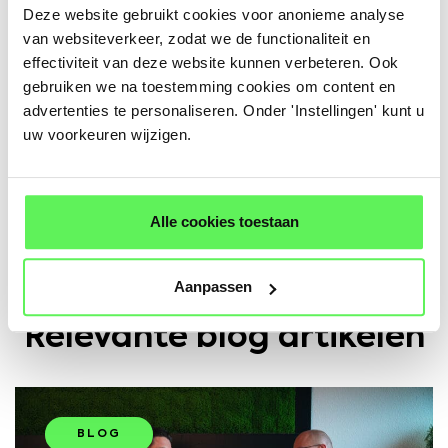
Deze website gebruikt cookies voor anonieme analyse
om
onze
samenwerking
verder
te
intensiveren
en
van websiteverkeer, zodat we de functionaliteit en
nóg
meer
waarde
te
bieden
aan
onze
klanten
op
effectiviteit van deze website kunnen verbeteren. Ook
gebruiken we na toestemming cookies om content en
het
platform.
advertenties te personaliseren. Onder 'Instellingen' kunt u
Wij
bedanken
al
onze
klanten
voor
het
vertrouwen
uw voorkeuren wijzigen.
en
kijken
uit
naar
de
volgende
stap
in
onze
gezamenlijke
groei!
Alle cookies toestaan
Aanpassen
Relevante blog artikelen
BLOG