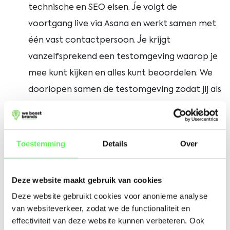
technische en SEO eisen. Je volgt de
voortgang live via Asana en werkt samen met
één vast contactpersoon. Je krijgt
vanzelfsprekend een testomgeving waarop je
mee kunt kijken en alles kunt beoordelen. We
doorlopen samen de testomgeving zodat jij als
klant alles ziet en feedback kan geven op een
beveiligde omgeving. We zetten samen de
puntjes op de i.
Toestemming
Details
Over
4. Performance inrichting
Na de bouw richten onze online performance
Deze website maakt gebruik van cookies
marketeers jouw website strategisch in voor
Deze website gebruikt cookies voor anonieme analyse
maximale vindbaarheid en conversie. We
van websiteverkeer, zodat we de functionaliteit en
effectiviteit van deze website kunnen verbeteren. Ook
optimaliseren structuur, content, call to