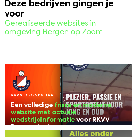
Deze bedrijven gingen je
voor
Gerealiseerde websites in
omgeving Bergen op Zoom
RKVV ROOSENDAAL
Een volledige
frisse en moderne
website met actuele
wedstrijdinformatie
voor RKVV
Roosendaal