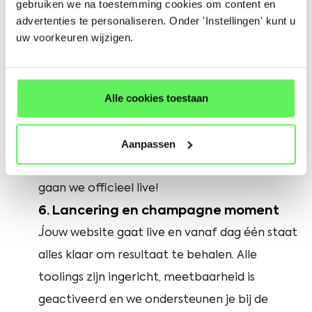
gebruiken we na toestemming cookies om content en
actions en navigatie zodat iedere pagina is
advertenties te personaliseren. Onder 'Instellingen' kunt u
ingericht om leads, klanten of sollicitanten op
uw voorkeuren wijzigen.
te leveren. Vanaf dag één is je website
meetbaar en gericht op groei.
Alle cookies toestaan
5. Testen en optimalisatie
We testen snelheid, veiligheid, formulieren,
Aanpassen
content en gebruiksvriendelijkheid tot alles
perfect werkt. Pas als je 100% tevreden bent
gaan we officieel live!
6. Lancering en champagne moment
Jouw website gaat live en vanaf dag één staat
alles klaar om resultaat te behalen. Alle
toolings zijn ingericht, meetbaarheid is
geactiveerd en we ondersteunen je bij de