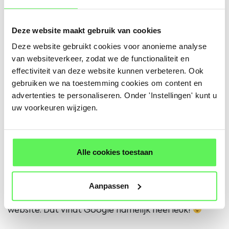
Deze website maakt gebruik van cookies
Om gevonden te worden in de zoekmachines is het
Deze website gebruikt cookies voor anonieme analyse
starten met een SEO onderzoek een goed begin.
van websiteverkeer, zodat we de functionaliteit en
Het uitvoeren van een zoekwoordenonderzoek is
effectiviteit van deze website kunnen verbeteren. Ook
een belangrijk onderdeel hiervan. Hierin
gebruiken we na toestemming cookies om content en
advertenties te personaliseren. Onder 'Instellingen' kunt u
onderzoeken we op welke woorden Intra-Air
uw voorkeuren wijzigen.
momenteel gevonden wordt. Waarna wij op deze
woorden in gaan spelen met het schrijven van de
content. Ook kunnen we zelf woorden toevoegen
Alle cookies toestaan
waar wij denken dat Intra-Air meer op gevonden
zou moeten worden. Zo krijg je, door het gebruik
Aanpassen
van de juiste woorden, meer autoriteit op je
website. Dat vindt Google namelijk heel leuk!