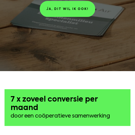
JA, DIT WIL IK OOK!
7 x zoveel conversie per
maand
door een coöperatieve samenwerking