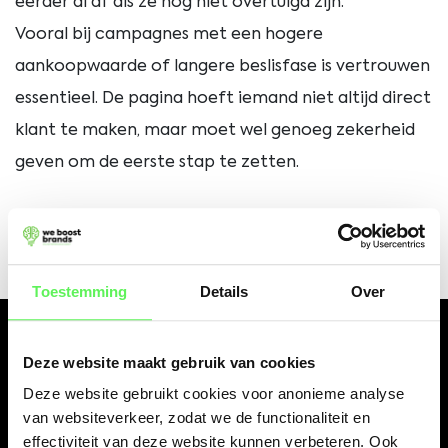
eerder al af als ze nog niet overtuigd zijn.
Vooral bij campagnes met een hogere
aankoopwaarde of langere beslisfase is vertrouwen
essentieel. De pagina hoeft iemand niet altijd direct
klant te maken, maar moet wel genoeg zekerheid
geven om de eerste stap te zetten.
Toestemming
Details
Over
Deze website maakt gebruik van cookies
MAAK HET DUIDELIJK
Deze website gebruikt cookies voor anonieme analyse
Eén pagina, één
van websiteverkeer, zodat we de functionaliteit en
effectiviteit van deze website kunnen verbeteren. Ook