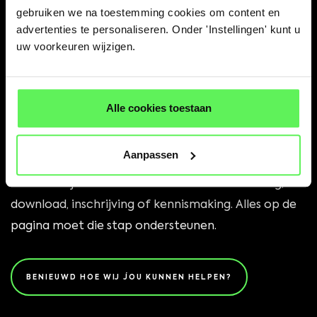
doel
gebruiken we na toestemming cookies om content en
advertenties te personaliseren. Onder 'Instellingen' kunt u
uw voorkeuren wijzigen.
Een veelgemaakte fout is dat landingspagina’s te
veel tegelijk willen. De bezoeker kan een afspraak
plannen, een blog lezen, meerdere diensten
Alle cookies toestaan
bekijken en ook nog naar de contactpagina.
Dat lijkt handig, maar maakt de keuze juist lastiger.
Aanpassen
Een campagne landingspagina werkt het beste met
één duidelijk hoofddoel. Denk aan een aanvraag,
download, inschrijving of kennismaking. Alles op de
pagina moet die stap ondersteunen.
BENIEUWD HOE WIJ JOU KUNNEN HELPEN?