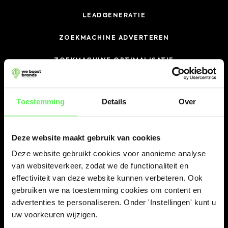
LEADGENERATIE
ZOEKMACHINE ADVERTEREN
ZOEKMACHINE OPTIMALISATIE
SOCIAL MEDIA MARKETING
Toestemming
Details
Over
MARKETING AUTOMATION
Deze website maakt gebruik van cookies
We Boost Brands
Deze website gebruikt cookies voor anonieme analyse
van websiteverkeer, zodat we de functionaliteit en
OVER ONS
effectiviteit van deze website kunnen verbeteren. Ook
gebruiken we na toestemming cookies om content en
SUCCESVERHALEN
advertenties te personaliseren. Onder 'Instellingen' kunt u
uw voorkeuren wijzigen.
BLOG