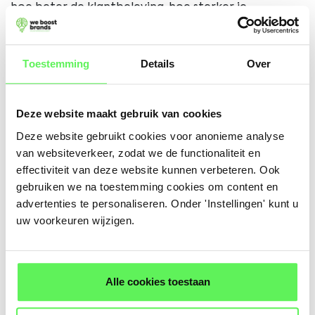
hoe beter de klantbeleving, hoe sterker je
organische positie.
Toestemming
Details
Over
Daarnaast bieden veel marketplaces
advertentiemogelijkheden waarmee je gericht kunt
Deze website maakt gebruik van cookies
opschalen. Door data actief te analyseren – zoals
Deze website gebruikt cookies voor anonieme analyse
conversieratio, klikprijzen en retourpercentages –
van websiteverkeer, zodat we de functionaliteit en
stuur je continu bij en haal je meer rendement uit
effectiviteit van deze website kunnen verbeteren. Ook
gebruiken we na toestemming cookies om content en
hetzelfde assortiment. Wie marketplaces
advertenties te personaliseren. Onder 'Instellingen' kunt u
strategisch inzet, ziet ze niet als losse
uw voorkeuren wijzigen.
verkoopkanalen, maar als een ecosysteem waarin
branding, performance en logistiek samenkomen.
Alle cookies toestaan