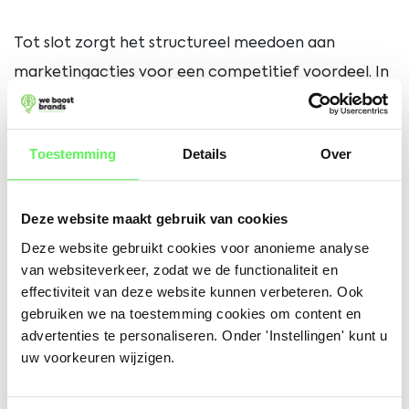
Tot slot zorgt het structureel meedoen aan
marketingacties voor een competitief voordeel. In
markten waar meerdere aanbieders vergelijkbare
producten verkopen, kan een hogere organische
Toestemming
Details
Over
positie het verschil maken tussen een verkoop en
een gemiste kans. Door slim gebruik te maken van
Deze website maakt gebruik van cookies
marketplace-acties, investeer je niet alleen in
Deze website gebruikt cookies voor anonieme analyse
directe omzet, maar ook in langdurige
van websiteverkeer, zodat we de functionaliteit en
zichtbaarheid en groei.
effectiviteit van deze website kunnen verbeteren. Ook
gebruiken we na toestemming cookies om content en
advertenties te personaliseren. Onder 'Instellingen' kunt u
uw voorkeuren wijzigen.