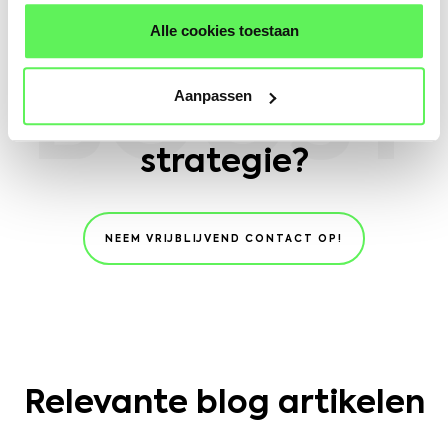
WE BOOST BRANDS
Alle cookies toestaan
Benieuwd wat er verder
nog meer mogelijk is in
BOOST
Aanpassen
jouw e-mail marketing
strategie?
NEEM VRIJBLIJVEND CONTACT OP!
Relevante blog artikelen