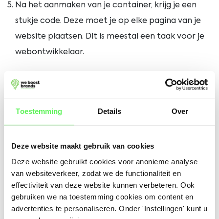
Na het aanmaken van je container, krijg je een
stukje code. Deze moet je op elke pagina van je
website plaatsen. Dit is meestal een taak voor je
webontwikkelaar.
Google Tag Manager account
aangemaakt, wat nu?
Toestemming
Details
Over
Hoera, je Google Tag Manager account is klaar! Nu
is het tijd om de digitale wereld te veroveren. Begin
Deze website maakt gebruik van cookies
met Google Analytics integreren voor diepgaande
Deze website gebruikt cookies voor anonieme analyse
bezoekersinzichten. Zet dan de turbo aan met
van websiteverkeer, zodat we de functionaliteit en
conversietracking voor je advertenties en zie hoe
effectiviteit van deze website kunnen verbeteren. Ook
gebruiken we na toestemming cookies om content en
ze echt presteren. Duik in A/B-testen en
advertenties te personaliseren. Onder 'Instellingen' kunt u
optimaliseer je website tot in de perfectie. Volg de