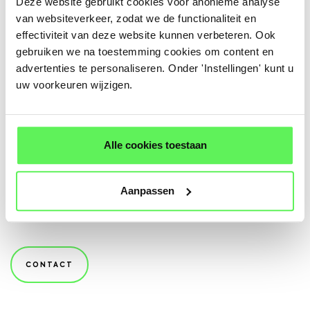
Deze website gebruikt cookies voor anonieme analyse
Zakelijke bezoekers worden gesegmenteerd op
van websiteverkeer, zodat we de functionaliteit en
basis van gedrag en interesse. Hierdoor kunnen
effectiviteit van deze website kunnen verbeteren. Ook
gebruiken we na toestemming cookies om content en
relevante bedrijven automatisch worden
advertenties te personaliseren. Onder 'Instellingen' kunt u
opgevolgd, zonder dat Max hier handmatig
uw voorkeuren wijzigen.
achteraan hoeft.
Efficiënter contact met de juiste partijen
Alle cookies toestaan
Doordat inzicht, segmentatie en opvolging
samenkomen, kan Max zich focussen op de meest
Aanpassen
kansrijke zakelijke aanvragen. Dat bespaart tijd en
zorgt voor een overzichtelijk en schaalbaar proces.
CONTACT