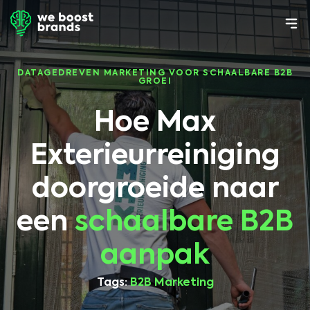
DATAGEDREVEN MARKETING VOOR SCHAALBARE B2B
GROEI
Hoe Max
Exterieurreiniging
doorgroeide naar
een
schaalbare B2B
aanpak
Tags:
B2B Marketing