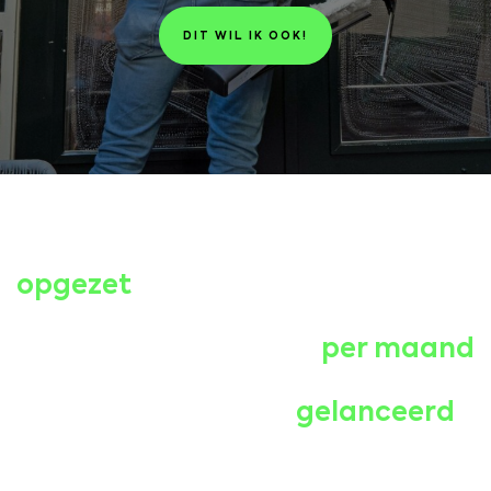
DIT WIL IK OOK!
Schaalbare B2B strategie
opgezet
5 zakelijke aanvragen
per maand
Nieuw B2B platform
gelanceerd