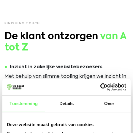
FINISHING TOUCH
De klant ontzorgen
van A
tot Z
Inzicht in zakelijke websitebezoekers
Met behulp van slimme tooling krijgen we inzicht in
welke bedrijven en VvE’s de website bezoeken. Zo
weet Max Exterieurreiniging precies welke zakelijke
Toestemming
Details
Over
partijen interesse tonen, nog vóórdat zij contact
opnemen.
Deze website maakt gebruik van cookies
Segmentatie en automatische opvolging