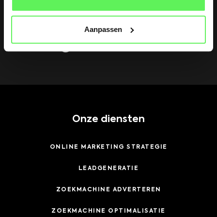
0165 76 75 76
Aanpassen
MAIL ONS
info@weboostbrands.nl
Onze diensten
ONLINE MARKETING STRATEGIE
LEADGENERATIE
ZOEKMACHINE ADVERTEREN
ZOEKMACHINE OPTIMALISATIE