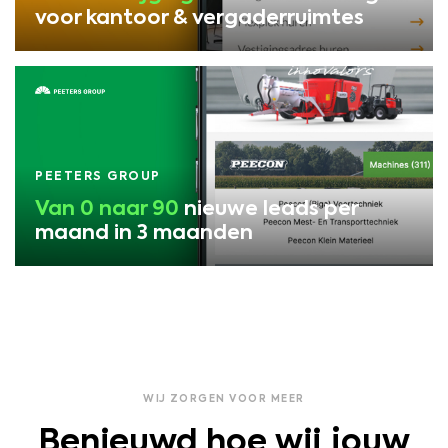
voor kantoor & vergaderruimtes
PEETERS GROUP
Van 0 naar 90
nieuwe leads per
maand in 3 maanden
WIJ ZORGEN VOOR MEER
Benieuwd hoe wij jouw