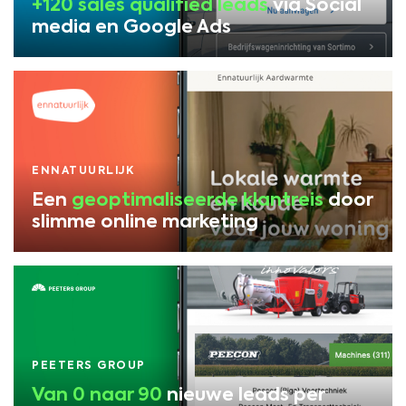
+120 sales qualified leads
via Social
media en Google Ads
ENNATUURLIJK
Een
geoptimaliseerde klantreis
door
slimme online marketing
PEETERS GROUP
Van 0 naar 90
nieuwe leads per