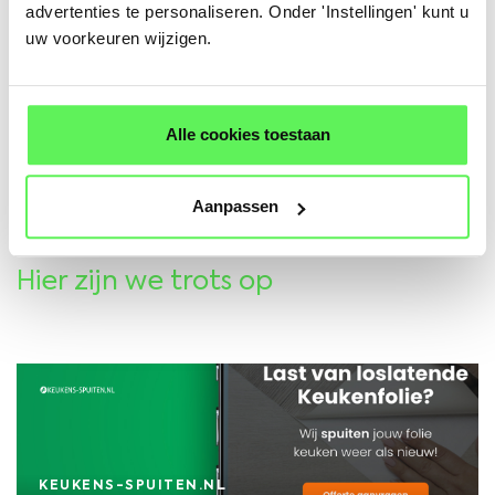
advertenties te personaliseren. Onder 'Instellingen' kunt u
uw voorkeuren wijzigen.
Wij gaan voor meer en zijn zelf ook nooit
uitgeleerd. Ben je benieuwd wat wij voor jou kunnen
betekenen binnen jouw branche?
Alle cookies toestaan
Aanpassen
DAT SMAAKT NAAR MEER
Onze succesverhalen
Hier zijn we trots op
KEUKENS-SPUITEN.NL