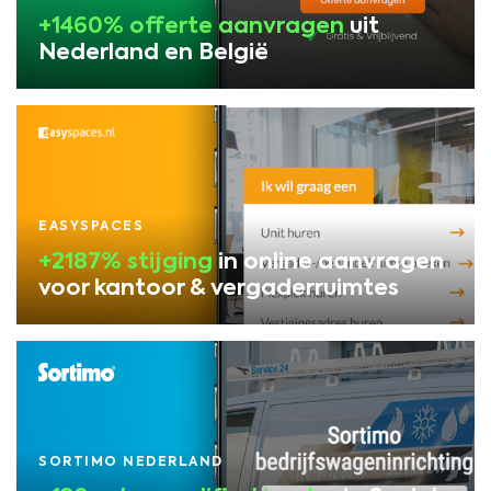
+1460% offerte aanvragen
uit
Nederland en België
EASYSPACES
+2187% stijging
in online aanvragen
voor kantoor & vergaderruimtes
SORTIMO NEDERLAND